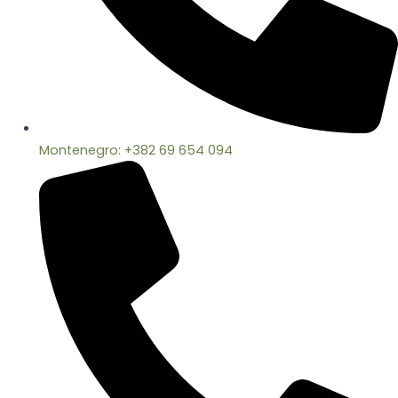
Montenegro: +382 69 654 094