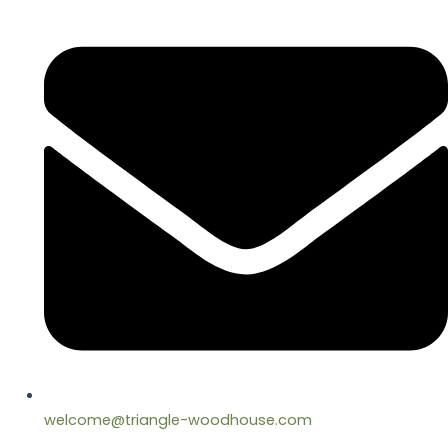
welcome@triangle-woodhouse.com